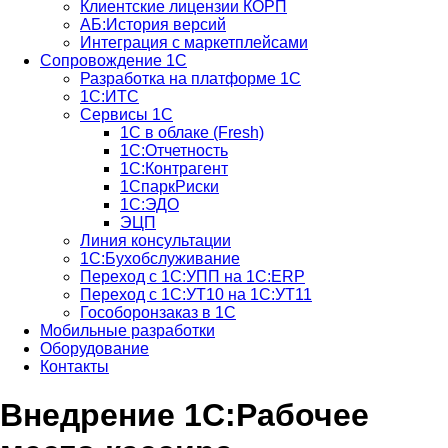
Клиентские лицензии КОРП
АБ:История версий
Интеграция с маркетплейсами
Сопровождение 1С
Разработка на платформе 1С
1С:ИТС
Сервисы 1С
1С в облаке (Fresh)
1С:Отчетность
1С:Контрагент
1СпаркРиски
1С:ЭДО
ЭЦП
Линия консультации
1С:Бухобслуживание
Переход с 1С:УПП на 1С:ERP
Переход с 1С:УТ10 на 1С:УТ11
Гособоронзаказ в 1С
Мобильные разработки
Оборудование
Контакты
Внедрение 1С:Рабочее