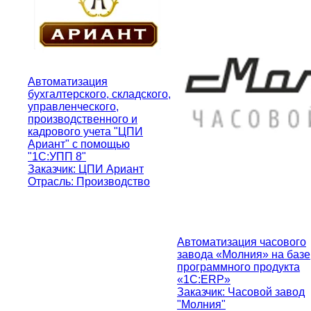
Автоматизация
бухгалтерского, складского,
управленческого,
производственного и
кадрового учета "ЦПИ
Ариант" с помощью
"1С:УПП 8"
Заказчик: ЦПИ Ариант
Отрасль: Производство
Автоматизация часового
завода «Молния» на базе
программного продукта
«1С:ERP»
Заказчик: Часовой завод
"Молния"