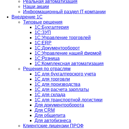
Реальная автоматизация
Наши акции
Информационный раздел IT-компании
Внедрение 1С
Типовые решения
1С:Бухгалтерия
1С:ЗУП
1С:Управление торговлей
1С:ERP
1C:Документооборот
1С:Управление нашей фирмой
1С:Розница
1С:Комплексная автоматизация
Решения по отраслям
1С для бухгалтерского учета
1С для торговли
1С для производства
1C для расчета зарплаты
1С для склада
1С для транспортной логистики
Для документооборота
Для CRM
Для общепита
Для автобизнеса
Клиентские лицензии ПРОФ