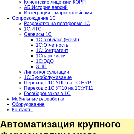
Клиентские лицензии КОРП
АБ:История версий
Интеграция с маркетплейсами
Сопровождение 1С
Разработка на платформе 1С
1С:ИТС
Сервисы 1С
1С в облаке (Fresh)
1С:Отчетность
1С:Контрагент
1СпаркРиски
1С:ЭДО
ЭЦП
Линия консультации
1С:Бухобслуживание
Переход с 1С:УПП на 1С:ERP
Переход с 1С:УТ10 на 1С:УТ11
Гособоронзаказ в 1С
Мобильные разработки
Оборудование
Контакты
Автоматизация крупного