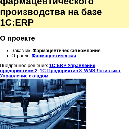
фармацевтического
производства на базе
1С:ERP
О проекте
Заказчик:
Фармацевтическая компания
Отрасль:
Фармацевтическая
Внедренное решение:
1С:ERP Управление
предприятием 2
,
1С:Предприятие 8. WMS Логистика.
Управление складом