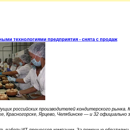
ными технологиями предприятия - снята с продаж
едущих российских производителей кондитерского рынка.
е, Красногорске, Ярцево, Челябинске — и 32 официально
ть работу ИТ-процессов компании. За помощью обратились 