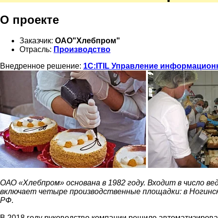
О проекте
Заказчик:
ОАО"Хлебпром"
Отрасль:
Производство
Внедренное решение:
1С:ITIL Управление информацион
ОАО «Хлебпром» основана в 1982 году. Входит в число в
включает четыре производственные площадки: в Ногинск
РФ.
В 2018 году руководство компании решило автоматизирова