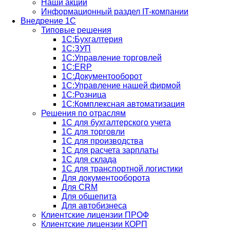
Наши акции
Информационный раздел IT-компании
Внедрение 1С
Типовые решения
1С:Бухгалтерия
1С:ЗУП
1С:Управление торговлей
1С:ERP
1C:Документооборот
1С:Управление нашей фирмой
1С:Розница
1С:Комплексная автоматизация
Решения по отраслям
1С для бухгалтерского учета
1С для торговли
1С для производства
1C для расчета зарплаты
1С для склада
1С для транспортной логистики
Для документооборота
Для CRM
Для общепита
Для автобизнеса
Клиентские лицензии ПРОФ
Клиентские лицензии КОРП