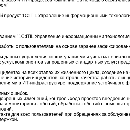
ом".
й продукт 1С:ITIL Управление информационными технолог
ованием "1С:ITIL Управление информационными технологи
работы с пользователями на основе заранее зафиксированн
ы данных управления конфигурациями и учета материальн
 услуг, компонентов запрошенных стандартных услуг; пред
идентах на всех этапах их жизненного цикла, создание на
ение истории инцидентов, контроль качества работы с инц
нениями в ИТ-инфраструктуре, поддержание устойчивого ф
тных ошибок.
добренных изменений, контроль хода проектов внедрения 
а и мониторинга событий, обработка событий с помощью тр
ловий.
нтакта для всех пользователей при обращениях за обслужи
держкой.