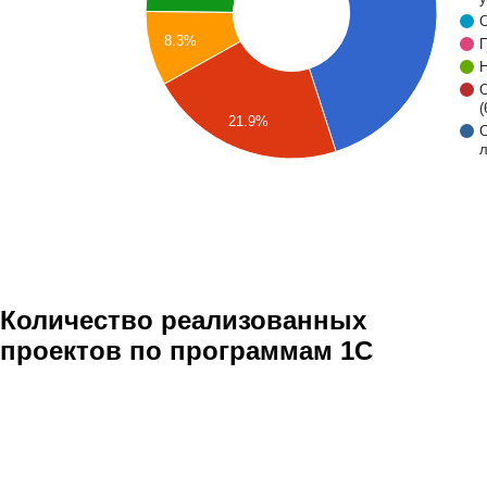
С
8.3%
П
Н
О
(
21.9%
л
Количество реализованных
проектов по программам 1С