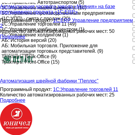
1С:Управление Автотранспортом (5)
Автоматизация часового завода «Молния» на базе
1С:Управление нашей фирмой 8. (10)
программного продукта «1С:ERP»
1С:Управление производственным предприятием
(1С:УПП) - снята с продаж (20)
Программный продукт:
1С:ERP Управление предприятием
1С:Управление торговлей 11 (49)
2
1С:Управление учебным центром (1)
Количество автоматизированных рабочих мест: 50
1С:Управление холдингом (1)
Подробнее
АБ: История версий (20)
АБ: Мобильная торговля. Приложение для
автоматизации торговых представителей. (9)
Трактиръ: Back-Office (9)
Трактиръ: Front-Office (15)
Автоматизация швейной фабрики "Пеплос"
Программный продукт:
1С:Управление торговлей 11
Количество автоматизированных рабочих мест: 25
Подробнее