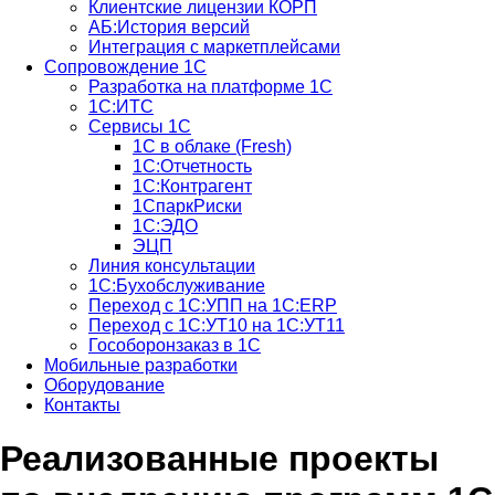
Клиентские лицензии КОРП
АБ:История версий
Интеграция с маркетплейсами
Сопровождение 1С
Разработка на платформе 1С
1С:ИТС
Сервисы 1С
1С в облаке (Fresh)
1С:Отчетность
1С:Контрагент
1СпаркРиски
1С:ЭДО
ЭЦП
Линия консультации
1С:Бухобслуживание
Переход с 1С:УПП на 1С:ERP
Переход с 1С:УТ10 на 1С:УТ11
Гособоронзаказ в 1С
Мобильные разработки
Оборудование
Контакты
Реализованные проекты