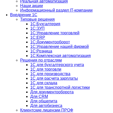
Реальная автоматизация
Наши акции
Информационный раздел IT-компании
Внедрение 1С
Типовые решения
1С:Бухгалтерия
1С:ЗУП
1С:Управление торговлей
1С:ERP
1C:Документооборот
1С:Управление нашей фирмой
1С:Розница
1С:Комплексная автоматизация
Решения по отраслям
1С для бухгалтерского учета
1С для торговли
1С для производства
1C для расчета зарплаты
1С для склада
1С для транспортной логистики
Для документооборота
Для CRM
Для общепита
Для автобизнеса
Клиентские лицензии ПРОФ