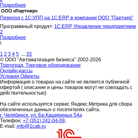
Подробнее
Переход с 1С:УПП на 1С:ERP в компании ООО "Партнер"
Программный продукт:
1С:ERP Управление предприятием
2
Подробнее
\
1
2
3
4
5
...
33
© ООО "Автоматизация бизнеса" 2002-2026
Торгоград. Торговое оборудование
Онлайн-кассы
Условия Оферты
Информация о товарах на сайте не является публичной
офертой ( описание и цены товаров могут не совпадать с
действительностью)
На сайте используется сервис Яндекс.Метрика для сбора
обезличенных данных о посетителях сайта.
г. Челябинск, ул. Бр.Кашириных 54а
Телефон:
+7 (351) 242-04-09,
E-mail:
info@1cab.ru