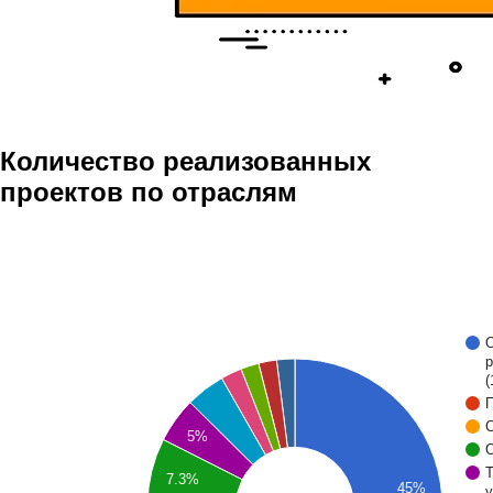
Количество реализованных
проектов по отраслям
О
р
(
П
С
5%
О
7.3%
45%
у