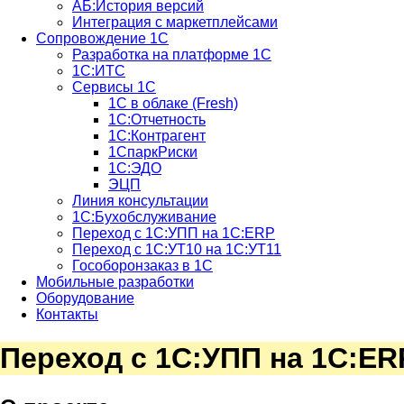
АБ:История версий
Интеграция с маркетплейсами
Сопровождение 1С
Разработка на платформе 1С
1С:ИТС
Сервисы 1С
1С в облаке (Fresh)
1С:Отчетность
1С:Контрагент
1СпаркРиски
1С:ЭДО
ЭЦП
Линия консультации
1С:Бухобслуживание
Переход с 1С:УПП на 1С:ERP
Переход с 1С:УТ10 на 1С:УТ11
Гособоронзаказ в 1С
Мобильные разработки
Оборудование
Контакты
Переход с 1С:УПП на 1С:ER