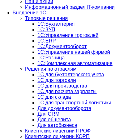
Наши акции
Информационный раздел IT-компании
Внедрение 1С
Типовые решения
1С:Бухгалтерия
1С:ЗУП
1С:Управление торговлей
1С:ERP
1C:Документооборот
1С:Управление нашей фирмой
1С:Розница
1С:Комплексная автоматизация
Решения по отраслям
1С для бухгалтерского учета
1С для торговли
1С для производства
1C для расчета зарплаты
1С для склада
1С для транспортной логистики
Для документооборота
Для CRM
Для общепита
Для автобизнеса
Клиентские лицензии ПРОФ
Клиентские лицензии КОРП