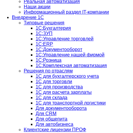
Реальная автоматизация
Наши акции
Информационный раздел IT-компании
Внедрение 1С
Типовые решения
1С:Бухгалтерия
1С:ЗУП
1С:Управление торговлей
1С:ERP
1C:Документооборот
1С:Управление нашей фирмой
1С:Розница
1С:Комплексная автоматизация
Решения по отраслям
1С для бухгалтерского учета
1С для торговли
1С для производства
1C для расчета зарплаты
1С для склада
1С для транспортной логистики
Для документооборота
Для CRM
Для общепита
Для автобизнеса
Клиентские лицензии ПРОФ