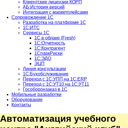
Клиентские лицензии КОРП
АБ:История версий
Интеграция с маркетплейсами
Сопровождение 1С
Разработка на платформе 1С
1С:ИТС
Сервисы 1С
1С в облаке (Fresh)
1С:Отчетность
1С:Контрагент
1СпаркРиски
1С:ЭДО
ЭЦП
Линия консультации
1С:Бухобслуживание
Переход с 1С:УПП на 1С:ERP
Переход с 1С:УТ10 на 1С:УТ11
Гособоронзаказ в 1С
Мобильные разработки
Оборудование
Контакты
Автоматизация учебного