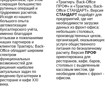
«Трактиръ: Back-Office
сокращая большинство
ПРОФ» и «Трактиръ: Back-
рутинных операций и
Office СТАНДАРТ». Версия
трудоемких расчетов.
СТАНДАРТ
подойдёт для
Исходя из нашего
предприятий, где нет
большого опыта
необходимости загрузки
автоматизации
данных из фронт-офиса:
бухгалтерского учёта,
небольших столовых,
именно благодаря
производственных цехов,
отзывам и пожеланиями
организаций, оказывающих
наших партнеров и
услуги общественного
клиентов Трактиръ: Back-
питания по безналичному
Office обладает широким
расчету. Версия
ПРОФ
спектром
ориентирована для
функциональных
ресторанов, кафе, баров,
возможностей для
столовых с выделенным
решения наиболее
кассовым местом, где
актуальных задач по
необходим обмен с фронт -
ведению бухгалтерии в
офисом.
ресторане и кафе XXI
века.