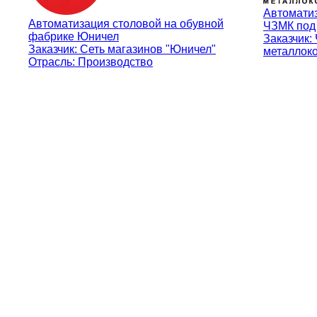
Автоматиз
Автоматизация столовой на обувной
ЧЗМК под
фабрике Юничел
Заказчик:
Заказчик: Сеть магазинов "Юничел"
металлок
Отрасль: Производство