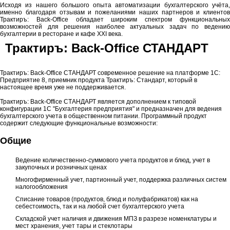
Исходя из нашего большого опыта автоматизации бухгалтерского учёта,
именно благодаря отзывам и пожеланиями наших партнеров и клиентов
Трактиръ: Back-Office обладает широким спектром функциональных
возможностей для решения наиболее актуальных задач по ведению
бухгалтерии в ресторане и кафе XXI века.
Трактиръ: Back-Office СТАНДАРТ
Трактиръ: Back-Office СТАНДАРТ современное решение на платформе 1С:
Предприятие 8, приемник продукта Трактиръ: Стандарт, который в
настоящее время уже не поддерживается.
Трактиръ: Back-Office СТАНДАРТ является дополнением к типовой
конфигурации 1С "Бухгалтерия предприятия" и предназначен для ведения
бухгалтерского учета в общественном питании. Программный продукт
содержит следующие функциональные возможности:
Общие
Ведение количественно-суммового учета продуктов и блюд, учет в
закупочных и розничных ценах
Многофирменный учет, партионный учет, поддержка различных систем
налогообложения
Списание товаров (продуктов, блюд и полуфабрикатов) как на
себестоимость, так и на любой счет бухгалтерского учета
Складской учет наличия и движения МПЗ в разрезе номенклатуры и
мест хранения, учет тары и стеклотары