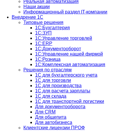
Реальная автоматизация
Наши акции
Информационный раздел IT-компании
Внедрение 1С
Типовые решения
1С:Бухгалтерия
1С:ЗУП
1С:Управление торговлей
1С:ERP
1C:Документооборот
1С:Управление нашей фирмой
1С:Розница
1С:Комплексная автоматизация
Решения по отраслям
1С для бухгалтерского учета
1С для торговли
1С для производства
1C для расчета зарплаты
1С для склада
1С для транспортной логистики
Для документооборота
Для CRM
Для общепита
Для автобизнеса
Клиентские лицензии ПРОФ