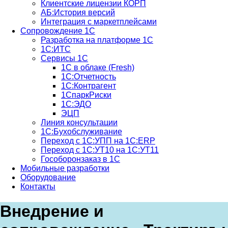
Клиентские лицензии КОРП
АБ:История версий
Интеграция с маркетплейсами
Сопровождение 1С
Разработка на платформе 1С
1С:ИТС
Сервисы 1С
1С в облаке (Fresh)
1С:Отчетность
1С:Контрагент
1СпаркРиски
1С:ЭДО
ЭЦП
Линия консультации
1С:Бухобслуживание
Переход с 1С:УПП на 1С:ERP
Переход с 1С:УТ10 на 1С:УТ11
Гособоронзаказ в 1С
Мобильные разработки
Оборудование
Контакты
Внедрение и