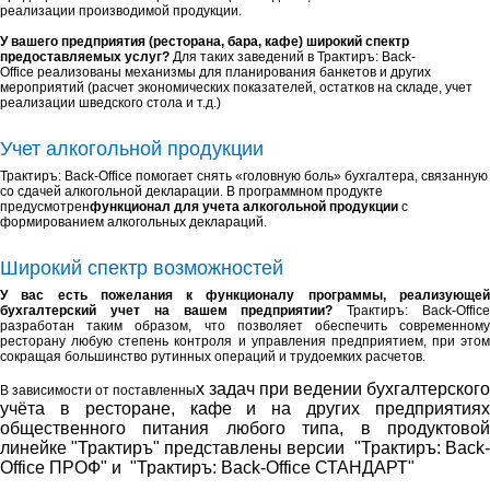
реализации производимой продукции.
У вашего предприятия (ресторана, бара, кафе) широкий спектр
предоставляемых услуг?
Для таких заведений в Трактиръ: Back-
Office
реализованы механизмы для планирования банкетов и других
мероприятий (расчет экономических показателей, остатков на складе, учет
реализации шведского стола и т.д.)
Учет алкогольной продукции
Трактиръ: Back-Office
помогает снять «головную боль» бухгалтера, связанную
со сдачей алкогольной декларации. В программном продукте
предусмотрен
функционал для учета алкогольной продукции
с
формированием алкогольных деклараций.
Широкий спектр возможностей
У вас есть пожелания к функционалу программы, реализующей
бухгалтерский учет на вашем предприятии?
Трактиръ: Back-Offic
разработан таким образом, что позволяет обеспечить современному
ресторану любую степень контроля и управления предприятием, при этом
сокращая большинство рутинных операций и трудоемких расчетов.
х задач при ведении бухгалтерского
В зависимости от поставленны
учёта в ресторане, кафе и на других предприятиях
общественного питания любого типа, в продуктовой
линейке "Трактиръ" представлены версии
"Трактиръ: Back
Office ПРОФ"
и
"Трактиръ: Back-Office СТАНДАРТ"