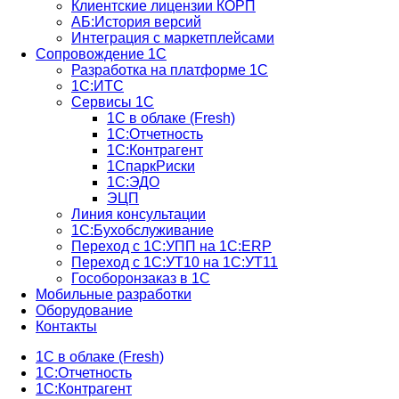
Клиентские лицензии КОРП
АБ:История версий
Интеграция с маркетплейсами
Сопровождение 1С
Разработка на платформе 1С
1С:ИТС
Сервисы 1С
1С в облаке (Fresh)
1С:Отчетность
1С:Контрагент
1СпаркРиски
1С:ЭДО
ЭЦП
Линия консультации
1С:Бухобслуживание
Переход с 1С:УПП на 1С:ERP
Переход с 1С:УТ10 на 1С:УТ11
Гособоронзаказ в 1С
Мобильные разработки
Оборудование
Контакты
1С в облаке (Fresh)
1С:Отчетность
1С:Контрагент