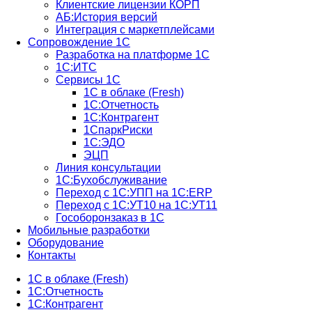
Клиентские лицензии КОРП
АБ:История версий
Интеграция с маркетплейсами
Сопровождение 1С
Разработка на платформе 1С
1С:ИТС
Сервисы 1С
1С в облаке (Fresh)
1С:Отчетность
1С:Контрагент
1СпаркРиски
1С:ЭДО
ЭЦП
Линия консультации
1С:Бухобслуживание
Переход с 1С:УПП на 1С:ERP
Переход с 1С:УТ10 на 1С:УТ11
Гособоронзаказ в 1С
Мобильные разработки
Оборудование
Контакты
1С в облаке (Fresh)
1С:Отчетность
1С:Контрагент