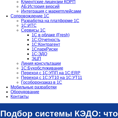
Клиентские лицензии КОРП
АБ:История версий
Интеграция с маркетплейсами
Сопровождение 1С
Разработка на платформе 1С
1С:ИТС
Сервисы 1С
1С в облаке (Fresh)
1С:Отчетность
1С:Контрагент
1СпаркРиски
1С:ЭДО
ЭЦП
Линия консультации
1С:Бухобслуживание
Переход с 1С:УПП на 1С:ERP
Переход с 1С:УТ10 на 1С:УТ11
Гособоронзаказ в 1С
Мобильные разработки
Оборудование
Контакты
Подбор системы КЭДО: что