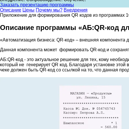
Заказать презентацию программы
Описание
Цены
Почему мы?
Внедрения
Приложение для формирования QR кодов из программах 1С
Описание программы «АБ:QR-код д
«Автоматизация бизнеса: QR-код» – внешняя компонента д
Данная компонента может формировать QR-код и сохранять
АБ:QR-код - это актуальное решение для тех, кому необхо
который не генерирует QR код. Благодаря установке этой
чеке должен быть QR-код со ссылкой на то, что данная п