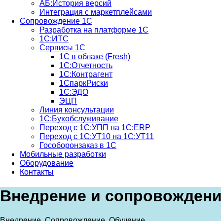
АБ:История версий
Интеграция с маркетплейсами
Сопровождение 1С
Разработка на платформе 1С
1С:ИТС
Сервисы 1С
1С в облаке (Fresh)
1С:Отчетность
1С:Контрагент
1СпаркРиски
1С:ЭДО
ЭЦП
Линия консультации
1С:Бухобслуживание
Переход с 1С:УПП на 1С:ERP
Переход с 1С:УТ10 на 1С:УТ11
Гособоронзаказ в 1С
Мобильные разработки
Оборудование
Контакты
Внедрение и сопровождени
Внедрение. Сопровождение. Обучение.