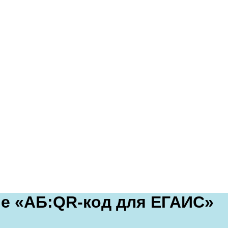
е «АБ:QR-код для ЕГАИС»