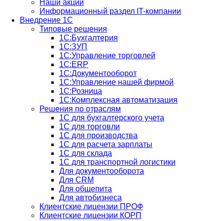
Наши акции
Информационный раздел IT-компании
Внедрение 1С
Типовые решения
1С:Бухгалтерия
1С:ЗУП
1С:Управление торговлей
1С:ERP
1C:Документооборот
1С:Управление нашей фирмой
1С:Розница
1С:Комплексная автоматизация
Решения по отраслям
1С для бухгалтерского учета
1С для торговли
1С для производства
1C для расчета зарплаты
1С для склада
1С для транспортной логистики
Для документооборота
Для CRM
Для общепита
Для автобизнеса
Клиентские лицензии ПРОФ
Клиентские лицензии КОРП