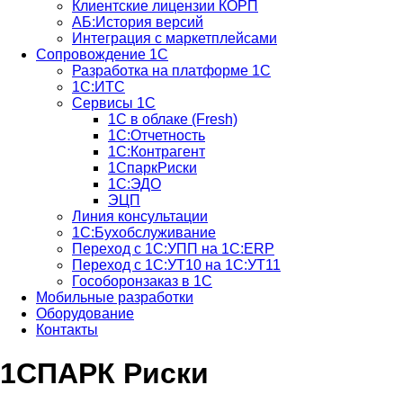
Клиентские лицензии КОРП
АБ:История версий
Интеграция с маркетплейсами
Сопровождение 1С
Разработка на платформе 1С
1С:ИТС
Сервисы 1С
1С в облаке (Fresh)
1С:Отчетность
1С:Контрагент
1СпаркРиски
1С:ЭДО
ЭЦП
Линия консультации
1С:Бухобслуживание
Переход с 1С:УПП на 1С:ERP
Переход с 1С:УТ10 на 1С:УТ11
Гособоронзаказ в 1С
Мобильные разработки
Оборудование
Контакты
1СПАРК Риски