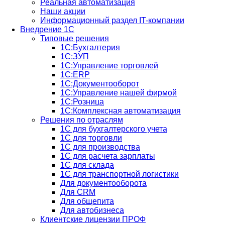
Реальная автоматизация
Наши акции
Информационный раздел IT-компании
Внедрение 1С
Типовые решения
1С:Бухгалтерия
1С:ЗУП
1С:Управление торговлей
1С:ERP
1C:Документооборот
1С:Управление нашей фирмой
1С:Розница
1С:Комплексная автоматизация
Решения по отраслям
1С для бухгалтерского учета
1С для торговли
1С для производства
1C для расчета зарплаты
1С для склада
1С для транспортной логистики
Для документооборота
Для CRM
Для общепита
Для автобизнеса
Клиентские лицензии ПРОФ