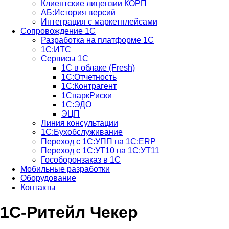
Клиентские лицензии КОРП
АБ:История версий
Интеграция с маркетплейсами
Сопровождение 1С
Разработка на платформе 1С
1С:ИТС
Сервисы 1С
1С в облаке (Fresh)
1С:Отчетность
1С:Контрагент
1СпаркРиски
1С:ЭДО
ЭЦП
Линия консультации
1С:Бухобслуживание
Переход с 1С:УПП на 1С:ERP
Переход с 1С:УТ10 на 1С:УТ11
Гособоронзаказ в 1С
Мобильные разработки
Оборудование
Контакты
1С-Ритейл Чекер