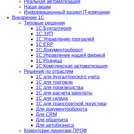
Реальная автоматизация
Наши акции
Информационный раздел IT-компании
Внедрение 1С
Типовые решения
1С:Бухгалтерия
1С:ЗУП
1С:Управление торговлей
1С:ERP
1C:Документооборот
1С:Управление нашей фирмой
1С:Розница
1С:Комплексная автоматизация
Решения по отраслям
1С для бухгалтерского учета
1С для торговли
1С для производства
1C для расчета зарплаты
1С для склада
1С для транспортной логистики
Для документооборота
Для CRM
Для общепита
Для автобизнеса
Клиентские лицензии ПРОФ