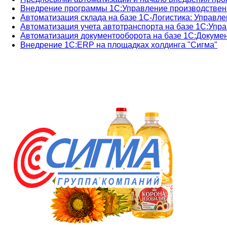
Внедрение программы 1С:Управление производстве
Автоматизация склада на базе 1С-Логистика: Управл
Автоматизация учета автотранспорта на базе 1С:Упр
Автоматизация документооборота на базе 1С:Докуме
Внедрение 1С:ERP на площадках холдинга "Сигма"