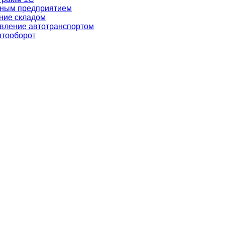
нным предприятием
ение складом
авление автотранспортом
нтооборот