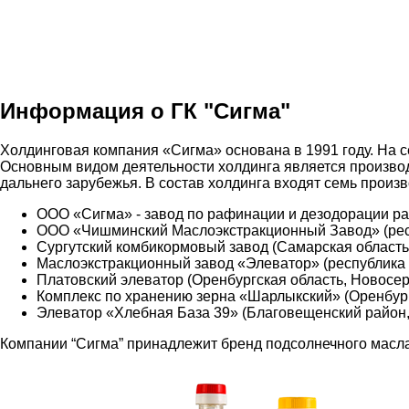
Информация о ГК "Сигма"
Холдинговая компания «Сигма» основана в 1991 году. На 
Основным видом деятельности холдинга является производс
дальнего зарубежья. В состав холдинга входят семь произ
ООО «Сигма» - завод по рафинации и дезодорации рас
ООО «Чишминский Маслоэкстракционный Завод» (рес
Сургутский комбикормовый завод (Самарская область,
Маслоэкстракционный завод «Элеватор» (республика Ба
Платовский элеватор (Оренбургская область, Новосерг
Комплекс по хранению зерна «Шарлыкский» (Оренбург
Элеватор «Хлебная База 39» (Благовещенский район,
Компании “Сигма” принадлежит бренд подсолнечного масла 