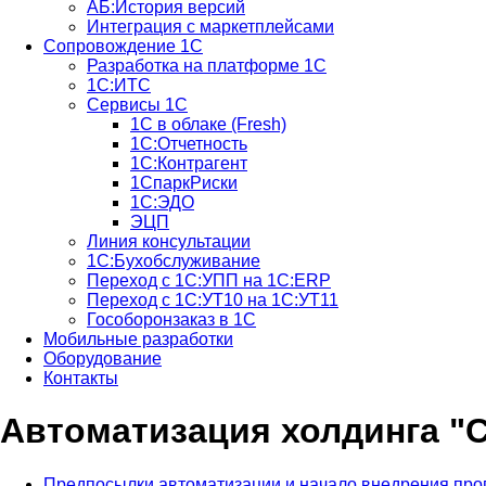
АБ:История версий
Интеграция с маркетплейсами
Сопровождение 1С
Разработка на платформе 1С
1С:ИТС
Сервисы 1С
1С в облаке (Fresh)
1С:Отчетность
1С:Контрагент
1СпаркРиски
1С:ЭДО
ЭЦП
Линия консультации
1С:Бухобслуживание
Переход с 1С:УПП на 1С:ERP
Переход с 1С:УТ10 на 1С:УТ11
Гособоронзаказ в 1С
Мобильные разработки
Оборудование
Контакты
Автоматизация холдинга "
Предпосылки автоматизации и начало внедрения про