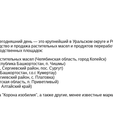
сегодняшний день — это крупнейший в Уральском округе и
тво и продажа растительных масел и продуктов переработк
водственных площадок:
тительных масел (Челябинская область, город Копейск)
публика Башкортостан, п. Чишмы)
 Сергиевский район, пос. Сургут)
шкортостан, г.о.г. Кумертау)
иевский район, с. Платовка)
ская область, п. Приветливый)
 Алтайский край)
"Корона изобилия", а также другие, менее известные марк