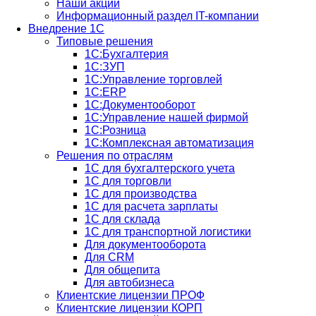
Наши акции
Информационный раздел IT-компании
Внедрение 1С
Типовые решения
1С:Бухгалтерия
1С:ЗУП
1С:Управление торговлей
1С:ERP
1C:Документооборот
1С:Управление нашей фирмой
1С:Розница
1С:Комплексная автоматизация
Решения по отраслям
1С для бухгалтерского учета
1С для торговли
1С для производства
1C для расчета зарплаты
1С для склада
1С для транспортной логистики
Для документооборота
Для CRM
Для общепита
Для автобизнеса
Клиентские лицензии ПРОФ
Клиентские лицензии КОРП