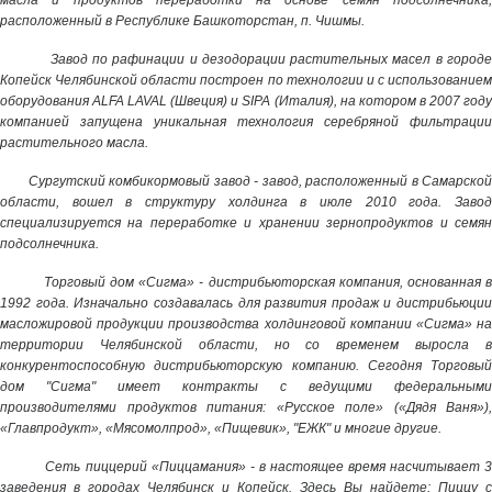
расположенный в Республике Башкоторстан, п. Чишмы.
Завод по рафинации и дезодорации растительных масел в город
Копейск Челябинской области построен по технологии и с использованием
оборудования ALFA LAVAL (Швеция) и SIPA (Италия), на котором в 2007 году
компанией запущена уникальная технология серебряной фильтрации
растительного масла.
Сургутский комбикормовый завод - завод, расположенный в Самарско
области, вошел в структуру холдинга в июле 2010 года. Завод
специализируется на переработке и хранении зернопродуктов и семян
подсолнечника.
Торговый дом «Сигма» - дистрибьюторская компания, основанная 
1992 года. Изначально создавалась для развития продаж и дистрибьюции
масложировой продукции производства холдинговой компании «Сигма» на
территории Челябинской области, но со временем выросла в
конкурентоспособную дистрибьюторскую компанию. Сегодня Торговый
дом "Сигма" имеет контракты с ведущими федеральными
производителями продуктов питания: «Русское поле» («Дядя Ваня»),
«Главпродукт», «Мясомолпрод», «Пищевик», "ЕЖК" и многие другие.
Сеть пиццерий «Пиццамания» - в настоящее время насчитывает 
заведения в городах Челябинск и Копейск. Здесь Вы найдете: Пиццу с