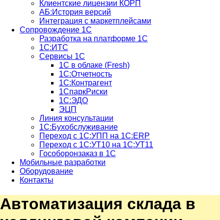
Клиентские лицензии КОРП
АБ:История версий
Интеграция с маркетплейсами
Сопровождение 1С
Разработка на платформе 1С
1С:ИТС
Сервисы 1С
1С в облаке (Fresh)
1С:Отчетность
1С:Контрагент
1СпаркРиски
1С:ЭДО
ЭЦП
Линия консультации
1С:Бухобслуживание
Переход с 1С:УПП на 1С:ERP
Переход с 1С:УТ10 на 1С:УТ11
Гособоронзаказ в 1С
Мобильные разработки
Оборудование
Контакты
Автоматизация склада в