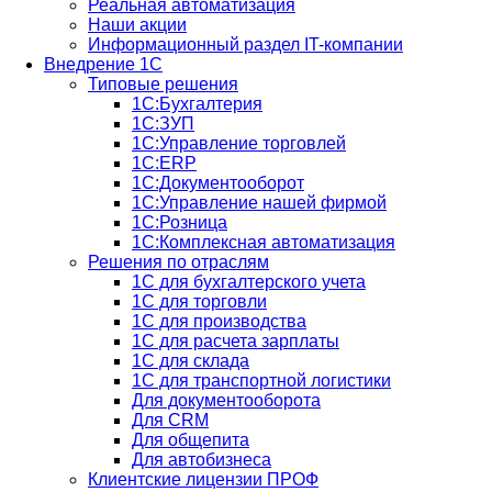
Реальная автоматизация
Наши акции
Информационный раздел IT-компании
Внедрение 1С
Типовые решения
1С:Бухгалтерия
1С:ЗУП
1С:Управление торговлей
1С:ERP
1C:Документооборот
1С:Управление нашей фирмой
1С:Розница
1С:Комплексная автоматизация
Решения по отраслям
1С для бухгалтерского учета
1С для торговли
1С для производства
1C для расчета зарплаты
1С для склада
1С для транспортной логистики
Для документооборота
Для CRM
Для общепита
Для автобизнеса
Клиентские лицензии ПРОФ