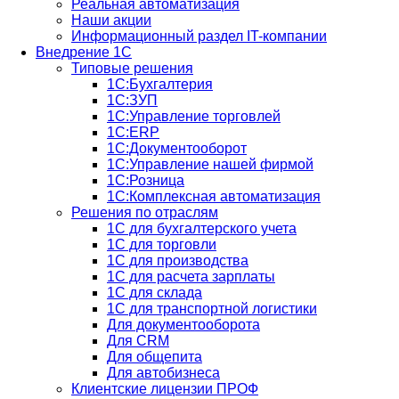
Реальная автоматизация
Наши акции
Информационный раздел IT-компании
Внедрение 1С
Типовые решения
1С:Бухгалтерия
1С:ЗУП
1С:Управление торговлей
1С:ERP
1C:Документооборот
1С:Управление нашей фирмой
1С:Розница
1С:Комплексная автоматизация
Решения по отраслям
1С для бухгалтерского учета
1С для торговли
1С для производства
1C для расчета зарплаты
1С для склада
1С для транспортной логистики
Для документооборота
Для CRM
Для общепита
Для автобизнеса
Клиентские лицензии ПРОФ