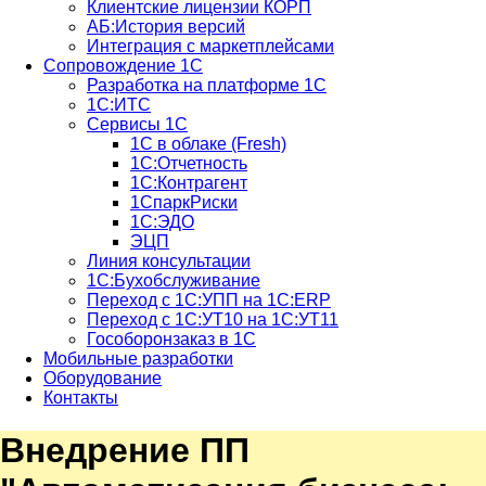
Клиентские лицензии КОРП
АБ:История версий
Интеграция с маркетплейсами
Сопровождение 1С
Разработка на платформе 1С
1С:ИТС
Сервисы 1С
1С в облаке (Fresh)
1С:Отчетность
1С:Контрагент
1СпаркРиски
1С:ЭДО
ЭЦП
Линия консультации
1С:Бухобслуживание
Переход с 1С:УПП на 1С:ERP
Переход с 1С:УТ10 на 1С:УТ11
Гособоронзаказ в 1С
Мобильные разработки
Оборудование
Контакты
Внедрение ПП