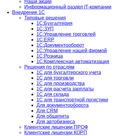
Наши акции
Информационный раздел IT-компании
Внедрение 1С
Типовые решения
1С:Бухгалтерия
1С:ЗУП
1С:Управление торговлей
1С:ERP
1C:Документооборот
1С:Управление нашей фирмой
1С:Розница
1С:Комплексная автоматизация
Решения по отраслям
1С для бухгалтерского учета
1С для торговли
1С для производства
1C для расчета зарплаты
1С для склада
1С для транспортной логистики
Для документооборота
Для CRM
Для общепита
Для автобизнеса
Клиентские лицензии ПРОФ
Клиентские лицензии КОРП