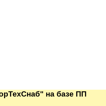
орТехСнаб" на базе ПП