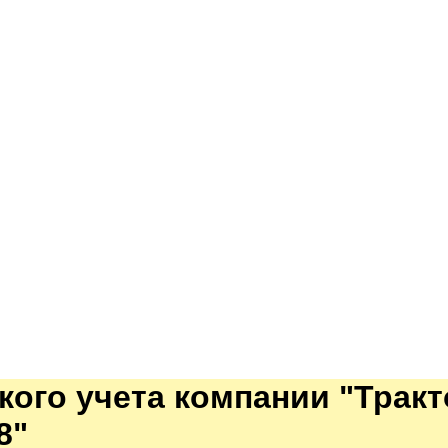
ого учета компании "Тракт
8"