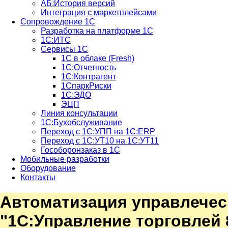
АБ:История версий
Интеграция с маркетплейсами
Сопровождение 1С
Разработка на платформе 1С
1С:ИТС
Сервисы 1С
1С в облаке (Fresh)
1С:Отчетность
1С:Контрагент
1СпаркРиски
1С:ЭДО
ЭЦП
Линия консультации
1С:Бухобслуживание
Переход с 1С:УПП на 1С:ERP
Переход с 1С:УТ10 на 1С:УТ11
Гособоронзаказ в 1С
Мобильные разработки
Оборудование
Контакты
Автоматизация управлеческ
"1С:Управление торговлей 