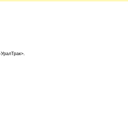
-УралТрак>.