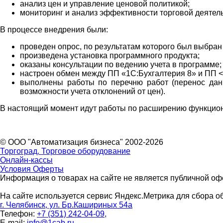
анализ цен и управление ценовой политикой;
мониторинг и анализ эффективности торговой деятел
В процессе внедрения были:
проведен опрос, по результатам которого был выбран
произведена установка программного продукта;
оказаны консультации по ведению учета в программе;
настроен обмен между ПП «1С:Бухгалтерия 8» и ПП <
выполнены работы по перечню работ (перенос данн
возможности учета отклонений от цен).
В настоящий момент идут работы по расширению функцио
© ООО "Автоматизация бизнеса" 2002-2026
Торгоград. Торговое оборудование
Онлайн-кассы
Условия Оферты
Информация о товарах на сайте не является публичной офе
На сайте используется сервис Яндекс.Метрика для сбора о
г. Челябинск, ул. Бр.Кашириных 54а
Телефон:
+7 (351) 242-04-09,
E-mail:
info@1cab.ru