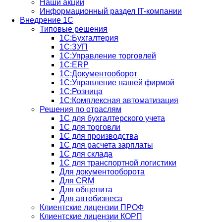
Наши акции
Информационный раздел IT-компании
Внедрение 1С
Типовые решения
1С:Бухгалтерия
1С:ЗУП
1С:Управление торговлей
1С:ERP
1C:Документооборот
1С:Управление нашей фирмой
1С:Розница
1С:Комплексная автоматизация
Решения по отраслям
1С для бухгалтерского учета
1С для торговли
1С для производства
1C для расчета зарплаты
1С для склада
1С для транспортной логистики
Для документооборота
Для CRM
Для общепита
Для автобизнеса
Клиентские лицензии ПРОФ
Клиентские лицензии КОРП