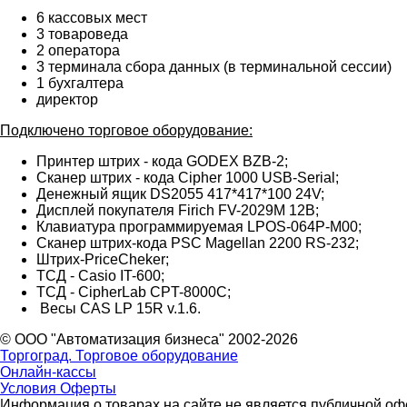
6 кассовых мест
3 товароведа
2 оператора
3 терминала сбора данных (в терминальной сессии)
1 бухгалтера
директор
Подключено торговое оборудование:
Принтер штрих - кода GODEX BZB-2;
Сканер штрих - кода Cipher 1000 USB-Serial;
Денежный ящик DS2055 417*417*100 24V;
Дисплей покупателя Firich FV-2029M 12B;
Клавиатура программируемая LPOS-064P-М00;
Сканер штрих-кода PSC Magellan 2200 RS-232;
Штрих-PriceCheker;
ТСД - Casio IT-600;
ТСД - CipherLab CPT-8000C;
Весы CAS LP 15R v.1.6.
© ООО "Автоматизация бизнеса" 2002-2026
Торгоград. Торговое оборудование
Онлайн-кассы
Условия Оферты
Информация о товарах на сайте не является публичной офе