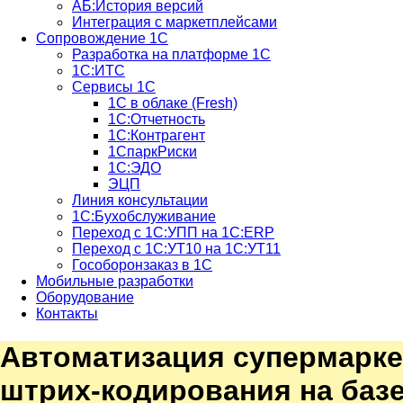
АБ:История версий
Интеграция с маркетплейсами
Сопровождение 1С
Разработка на платформе 1С
1С:ИТС
Сервисы 1С
1С в облаке (Fresh)
1С:Отчетность
1С:Контрагент
1СпаркРиски
1С:ЭДО
ЭЦП
Линия консультации
1С:Бухобслуживание
Переход с 1С:УПП на 1С:ERP
Переход с 1С:УТ10 на 1С:УТ11
Гособоронзаказ в 1С
Мобильные разработки
Оборудование
Контакты
Автоматизация супермарке
штрих-кодирования на баз