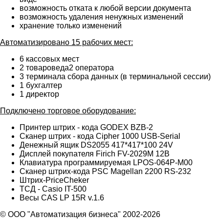
возможность отката к любой версии документа
возможность удаления ненужных изменений
хранение только изменений
Автоматизировано 15 рабочих мест:
6 кассовых мест
2 товароведа2 оператора
3 терминала сбора данных (в терминальной сессии)
1 бухгалтер
1 директор
Подключено торговое оборудование
:
Принтер штрих - кода GODEX BZB-2
Сканер штрих - кода Cipher 1000 USB-Serial
Денежный ящик DS2055 417*417*100 24V
Дисплей покупателя Firich FV-2029M 12B
Клавиатура программируемая LPOS-064P-М00
Сканер штрих-кода PSC Magellan 2200 RS-232
Штрих-PriceCheker
ТСД
- Casio IT-500
Весы CAS LP 15R v.1.6
© ООО "Автоматизация бизнеса" 2002-2026