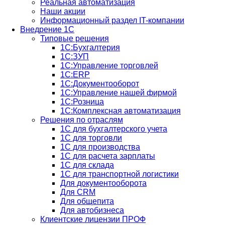
Реальная автоматизация
Наши акции
Информационный раздел IT-компании
Внедрение 1С
Типовые решения
1С:Бухгалтерия
1С:ЗУП
1С:Управление торговлей
1С:ERP
1C:Документооборот
1С:Управление нашей фирмой
1С:Розница
1С:Комплексная автоматизация
Решения по отраслям
1С для бухгалтерского учета
1С для торговли
1С для производства
1C для расчета зарплаты
1С для склада
1С для транспортной логистики
Для документооборота
Для CRM
Для общепита
Для автобизнеса
Клиентские лицензии ПРОФ