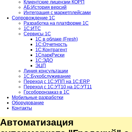
Клиентские лицензии КОРП
АБ:История версий
Интеграция с маркетплейсами
Сопровождение 1С
Разработка на платформе 1С
1С:ИТС
Сервисы 1С
1С в облаке (Fresh)
1С:Отчетность
1С:Контрагент
1СпаркРиски
1С:ЭДО
ЭЦП
Линия консультации
1С:Бухобслуживание
Переход с 1С:УПП на 1С:ERP
Переход с 1С:УТ10 на 1С:УТ11
Гособоронзаказ в 1С
Мобильные разработки
Оборудование
Контакты
Автоматизация