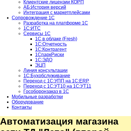
Клиентские лицензии КОРП
АБ:История версий
Интеграция с маркетплейсами
Сопровождение 1С
Разработка на платформе 1С
1С:ИТС
Сервисы 1С
1С в облаке (Fresh)
1С:Отчетность
1С:Контрагент
1СпаркРиски
1С:ЭДО
ЭЦП
Линия консультации
1С:Бухобслуживание
Переход с 1С:УПП на 1С:ERP
Переход с 1С:УТ10 на 1С:УТ11
Гособоронзаказ в 1С
Мобильные разработки
Оборудование
Контакты
Автоматизация магазина