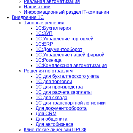
Реальная автоматизация
Наши акции
Информационный раздел IT-компании
Внедрение 1С
Типовые решения
1С:Бухгалтерия
1С:ЗУП
1С:Управление торговлей
1С:ERP
1C:Документооборот
1С:Управление нашей фирмой
1С:Розница
1С:Комплексная автоматизация
Решения по отраслям
1С для бухгалтерского учета
1С для торговли
1С для производства
1C для расчета зарплаты
1С для склада
1С для транспортной логистики
Для документооборота
Для CRM
Для общепита
Для автобизнеса
Клиентские лицензии ПРОФ