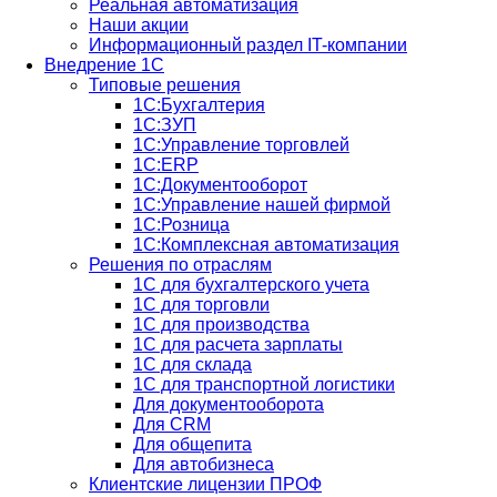
Реальная автоматизация
Наши акции
Информационный раздел IT-компании
Внедрение 1С
Типовые решения
1С:Бухгалтерия
1С:ЗУП
1С:Управление торговлей
1С:ERP
1C:Документооборот
1С:Управление нашей фирмой
1С:Розница
1С:Комплексная автоматизация
Решения по отраслям
1С для бухгалтерского учета
1С для торговли
1С для производства
1C для расчета зарплаты
1С для склада
1С для транспортной логистики
Для документооборота
Для CRM
Для общепита
Для автобизнеса
Клиентские лицензии ПРОФ