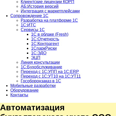
Клиентские лицензии КОРП
АБ:История версий
Интеграция с маркетплейсами
Сопровождение 1С
Разработка на платформе 1С
1С:ИТС
Сервисы 1С
1С в облаке (Fresh)
1С:Отчетность
1С:Контрагент
1СпаркРиски
1С:ЭДО
ЭЦП
Линия консультации
1С:Бухобслуживание
Переход с 1С:УПП на 1С:ERP
Переход с 1С:УТ10 на 1С:УТ11
Гособоронзаказ в 1С
Мобильные разработки
Оборудование
Контакты
Автоматизация