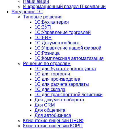
Наши акции
Информационный раздел IT-компании
Внедрение 1С
Типовые решения
1С:Бухгалтерия
1С:ЗУП
1С:Управление торговлей
1С:ERP
1C:Документооборот
1С:Управление нашей фирмой
1С:Розница
1С:Комплексная автоматизация
Решения по отраслям
1С для бухгалтерского учета
1С для торговли
1С для производства
1C для расчета зарплаты
1С для склада
1С для транспортной логистики
Для документооборота
Для CRM
Для общепита
Для автобизнеса
Клиентские лицензии ПРОФ
Клиентские лицензии КОРП