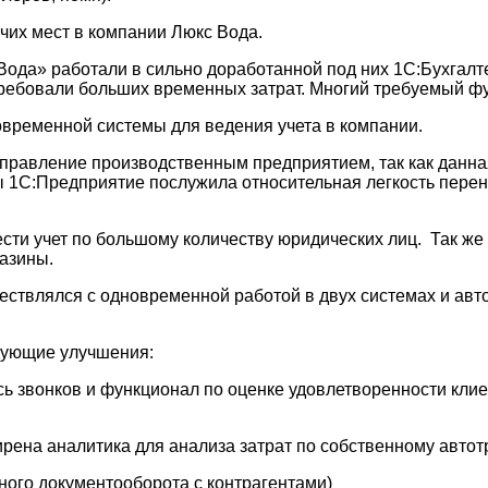
чих мест в компании Люкс Вода.
ода» работали в сильно доработанной под них 1С:Бухгалте
требовали больших временных затрат. Многий требуемый ф
временной системы для ведения учета в компании.
Управление производственным предприятием, так как дан
 1С:Предприятие послужила относительная легкость перен
ести учет по большому количеству юридических лиц. Так ж
газины.
ествлялся с одновременной работой в двух системах и авт
дующие улучшения:
сь звонков и функционал по оценке удовлетворенности кли
ена аналитика для анализа затрат по собственному автот
ного документооборота с контрагентами)