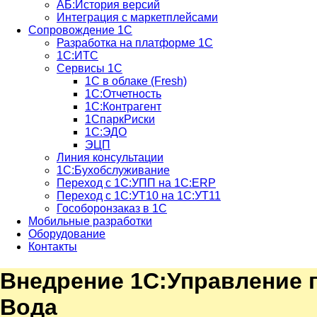
АБ:История версий
Интеграция с маркетплейсами
Сопровождение 1С
Разработка на платформе 1С
1С:ИТС
Сервисы 1С
1С в облаке (Fresh)
1С:Отчетность
1С:Контрагент
1СпаркРиски
1С:ЭДО
ЭЦП
Линия консультации
1С:Бухобслуживание
Переход с 1С:УПП на 1С:ERP
Переход с 1С:УТ10 на 1С:УТ11
Гособоронзаказ в 1С
Мобильные разработки
Оборудование
Контакты
Внедрение 1С:Управление 
Вода