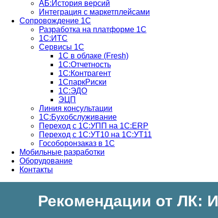
АБ:История версий
Интеграция с маркетплейсами
Сопровождение 1С
Разработка на платформе 1С
1С:ИТС
Сервисы 1С
1С в облаке (Fresh)
1С:Отчетность
1С:Контрагент
1СпаркРиски
1С:ЭДО
ЭЦП
Линия консультации
1С:Бухобслуживание
Переход с 1С:УПП на 1С:ERP
Переход с 1С:УТ10 на 1С:УТ11
Гособоронзаказ в 1С
Мобильные разработки
Оборудование
Контакты
Рекомендации от ЛК: 