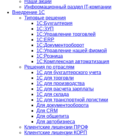
Наши акции
Информационный раздел IT-компании
Внедрение 1С
Типовые решения
1С:Бухгалтерия
1С:ЗУП
1С:Управление торговлей
1С:ERP
1C:Документооборот
1С:Управление нашей фирмой
1С:Розница
1С:Комплексная автоматизация
Решения по отраслям
1С для бухгалтерского учета
1С для торговли
1С для производства
1C для расчета зарплаты
1С для склада
1С для транспортной логистики
Для документооборота
Для CRM
Для общепита
Для автобизнеса
Клиентские лицензии ПРОФ
Клиентские лицензии КОРП