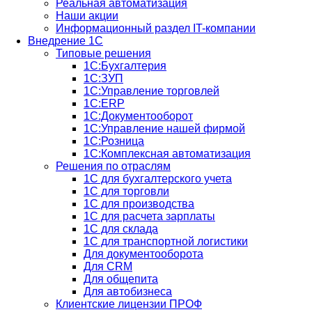
Реальная автоматизация
Наши акции
Информационный раздел IT-компании
Внедрение 1С
Типовые решения
1С:Бухгалтерия
1С:ЗУП
1С:Управление торговлей
1С:ERP
1C:Документооборот
1С:Управление нашей фирмой
1С:Розница
1С:Комплексная автоматизация
Решения по отраслям
1С для бухгалтерского учета
1С для торговли
1С для производства
1C для расчета зарплаты
1С для склада
1С для транспортной логистики
Для документооборота
Для CRM
Для общепита
Для автобизнеса
Клиентские лицензии ПРОФ