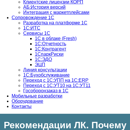
Клиентские лицензии КОРП
АБ:История версий
Интеграция с маркетплейсами
Сопровождение 1С
Разработка на платформе 1С
1С:ИТС
Сервисы 1С
1С в облаке (Fresh)
1С:Отчетность
1С:Контрагент
1СпаркРиски
1С:ЭДО
ЭЦП
Линия консультации
1С:Бухобслуживание
Переход с 1С:УПП на 1С:ERP
Переход с 1С:УТ10 на 1С:УТ11
Гособоронзаказ в 1С
Мобильные разработки
Оборудование
Контакты
Рекомендации ЛК. Почему