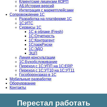
Клиентские лицензии КОРП
АБ:История версий
Интеграция с маркетплейсами
Сопровождение 1С
Разработка на платформе 1С
1С:ИТС
Сервисы 1С
1С в облаке (Fresh)
1С:Отчетность
1С:Контрагент
1СпаркРиски
1С:ЭДО
ЭЦП
Линия консультации
1С:Бухобслуживание
Переход с 1С:УПП на 1С:ERP
Переход с 1С:УТ10 на 1С:УТ11
Гособоронзаказ в 1С
Мобильные разработки
Оборудование
Контакты
Перестал работать