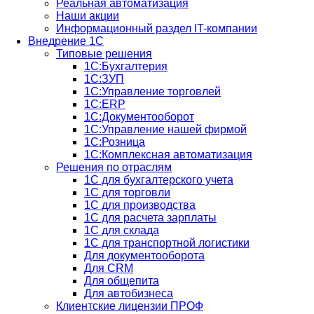
Реальная автоматизация
Наши акции
Информационный раздел IT-компании
Внедрение 1С
Типовые решения
1С:Бухгалтерия
1С:ЗУП
1С:Управление торговлей
1С:ERP
1C:Документооборот
1С:Управление нашей фирмой
1С:Розница
1С:Комплексная автоматизация
Решения по отраслям
1С для бухгалтерского учета
1С для торговли
1С для производства
1C для расчета зарплаты
1С для склада
1С для транспортной логистики
Для документооборота
Для CRM
Для общепита
Для автобизнеса
Клиентские лицензии ПРОФ