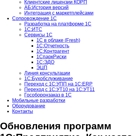
Клиентские лицензии КОРП
АБ:История версий
Интеграция с маркетплейсами
Сопровождение 1С
Разработка на платформе 1С
1С:ИТС
Сервисы 1С
1С в облаке (Fresh)
1С:Отчетность
1С:Контрагент
1СпаркРиски
1С:ЭДО
ЭЦП
Линия консультации
1С:Бухобслуживание
Переход с 1С:УПП на 1С:ERP
Переход с 1С:УТ10 на 1С:УТ11
Гособоронзаказ в 1С
Мобильные разработки
Оборудование
Контакты
Обновления программ