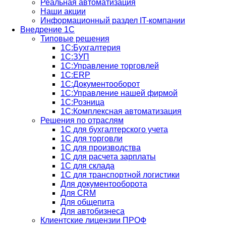
Реальная автоматизация
Наши акции
Информационный раздел IT-компании
Внедрение 1С
Типовые решения
1С:Бухгалтерия
1С:ЗУП
1С:Управление торговлей
1С:ERP
1C:Документооборот
1С:Управление нашей фирмой
1С:Розница
1С:Комплексная автоматизация
Решения по отраслям
1С для бухгалтерского учета
1С для торговли
1С для производства
1C для расчета зарплаты
1С для склада
1С для транспортной логистики
Для документооборота
Для CRM
Для общепита
Для автобизнеса
Клиентские лицензии ПРОФ